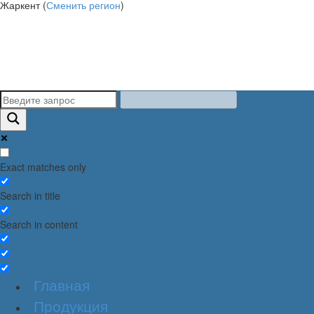
Жаркент (
Сменить регион
)
Exact matches only
Search in title
Search in content
Главная
Продукция