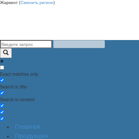
Жаркент (
Сменить регион
)
Exact matches only
Search in title
Search in content
Главная
Продукция