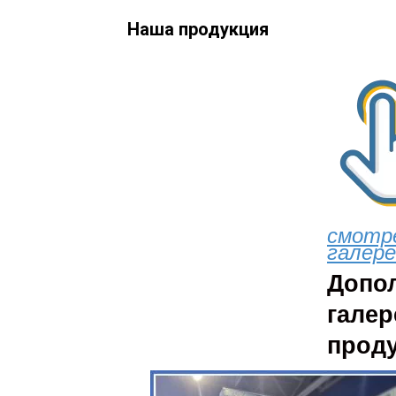
Наша продукция
смотр
галер
Допо
галер
прод