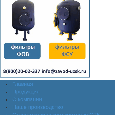
Главная
Продукция
О компании
Наше производство
Отдел технического контроля ОТК