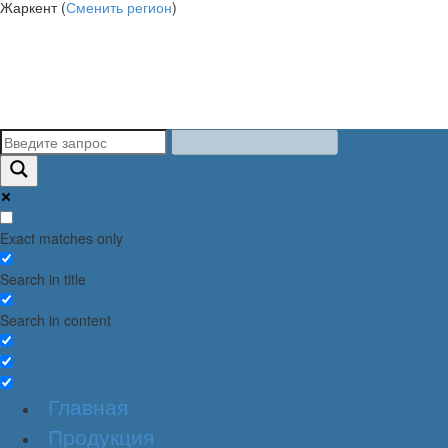
Жаркент (
Сменить регион
)
Exact matches only
Search in title
Search in content
Главная
Продукция