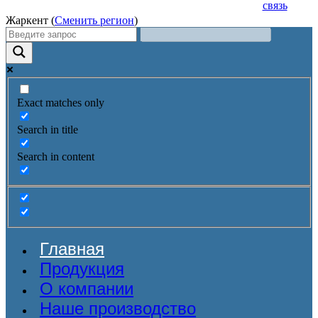
связь
Жаркент (
Сменить регион
)
Exact matches only
Search in title
Search in content
Главная
Продукция
О компании
Наше производство