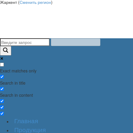
Жаркент (
Сменить регион
)
Exact matches only
Search in title
Search in content
Главная
Продукция