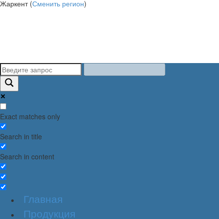
Жаркент (
Сменить регион
)
Exact matches only
Search in title
Search in content
Главная
Продукция