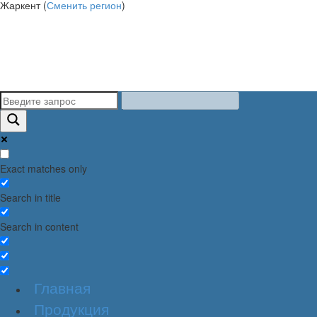
Жаркент (
Сменить регион
)
Exact matches only
Search in title
Search in content
Главная
Продукция